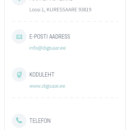
Lossi 1, KURESSAARE 93819


E-POSTI AADRESS
info@digisaar.ee


KODULEHT
www.digisaar.ee


TELEFON